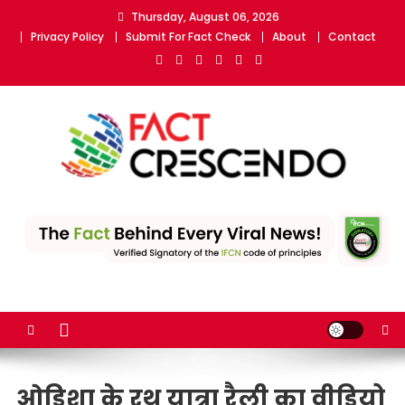
Skip
Thursday, August 06, 2026
to
Privacy Policy
Submit For Fact Check
About
Contact
content
Fact Crescendo | The
The Fact behind every viral news!
leading fact-checking
website in India
ओडिशा के रथ यात्रा रैली का वीडियो