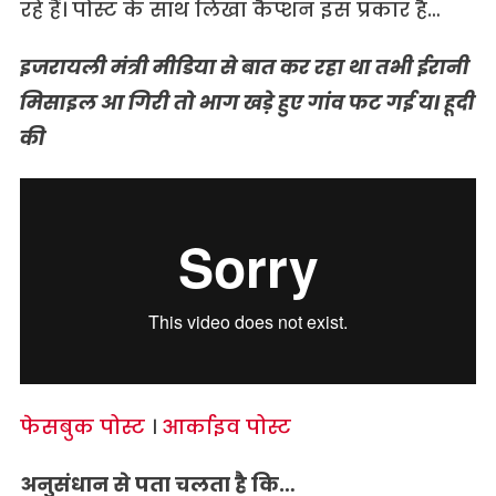
रहे हैं। पोस्ट के साथ लिखा कैप्शन इस प्रकार है…
इजरायली
मंत्री
मीडिया
से
बात
कर
रहा
था
तभी
ईरानी
मिसाइल
आ
गिरी
तो
भाग
खड़े
हुए
गांव
फट
गई
य
l
हूदी
की
फेसबुक पोस्ट
।
आर्काइव पोस्ट
अनुसंधान
से
पता
चलता
है
कि…