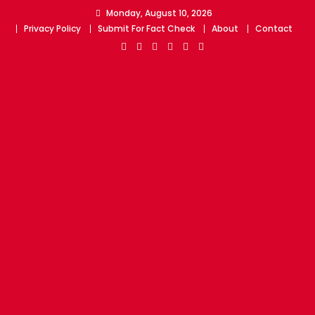
Skip
Monday, August 10, 2026
to
Privacy Policy
Submit For Fact Check
About
Contact
content