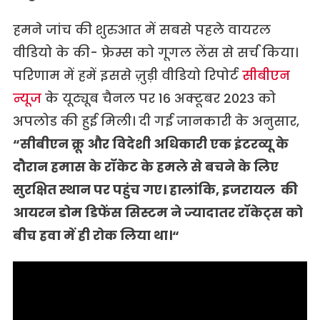
हमने जांच की शुरुआत में सबसे पहले वायरल
वीडियो के की- फ्रेम्स को गूगल लेंस से सर्च किया।
परिणाम में हमें इससे ज़ुड़ी वीडियो रिपोर्ट
सीबीएन
न्यूज
के यूट्यूब चैनल पर 16 अक्टूबर 2023 को
अपलोड की हुई मिली। दी गई जानकारी के अनुसार,
“
सीबीएन
क्रू
और
विदेशी
अधिकारी
एक
इंटरव्यू
के
दौरान
हमास
के
रॉकेट
के
हमले
से
बचने
के
लिए
सुरक्षित
स्थान
पर
पहुंच
गए।
हालांकि
,
इजरायल
की
आयरन
डोम
डिफेंस
सिस्टम
ने
ज्यादातर
रॉकेट्स
को
बीच
हवा
में
ही
रोक
लिया
था।
“