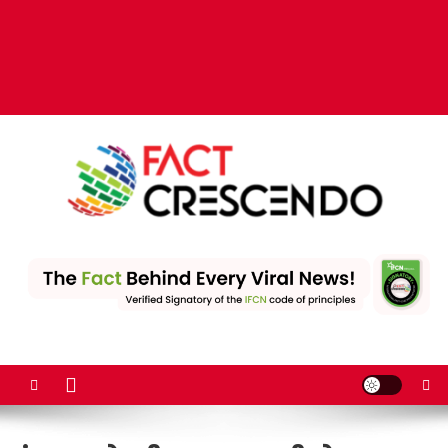
Fact Crescendo | The
The Fact behind every viral news!
leading fact-checking
website in India