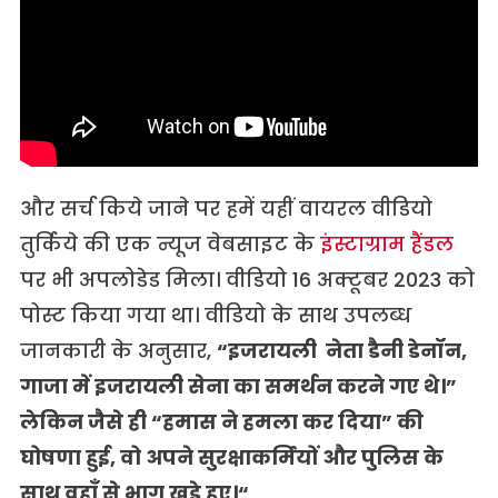
और सर्च किये जाने पर हमें यहीं वायरल वीडियो
तुर्किये की एक न्यूज वेबसाइट के
इंस्टाग्राम हैंडल
पर भी अपलोडेड मिला। वीडियो 16 अक्टूबर 2023 को
पोस्ट किया गया था। वीडियो के साथ उपलब्ध
जानकारी के अनुसार,
“
इजरायली
नेता
डैनी
डेनॉन
,
गाजा
में
इजरायली
सेना
का
समर्थन
करने
गए
थे।
”
लेकिन
जैसे
ही
“
हमास
ने
हमला
कर
दिया
”
की
घोषणा
हुई
,
वो
अपने
सुरक्षाकर्मियों
और
पुलिस
के
साथ
वहाँ
से
भाग
खड़े
हुए।
“